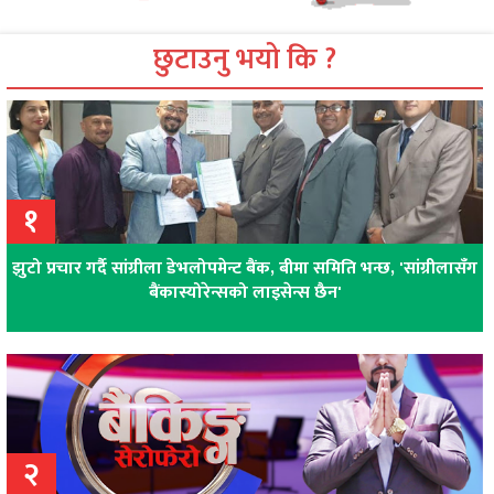
छुटाउनु भयो कि ?
१
झुटो प्रचार गर्दै सांग्रीला डेभलोपमेन्ट बैंक, बीमा समिति भन्छ, 'सांग्रीलासँग
बैंकास्योरेन्सको लाइसेन्स छैन'
२