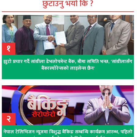
छुटाउनु भयो कि ?
१
झुटो प्रचार गर्दै सांग्रीला डेभलोपमेन्ट बैंक, बीमा समिति भन्छ, 'सांग्रीलासँग
बैंकास्योरेन्सको लाइसेन्स छैन'
२
नेपाल टेलिभिजन न्यूजमा विशुद्ध बैंकिङ सम्बन्धि कार्यक्रम आरम्भ, पहिलो