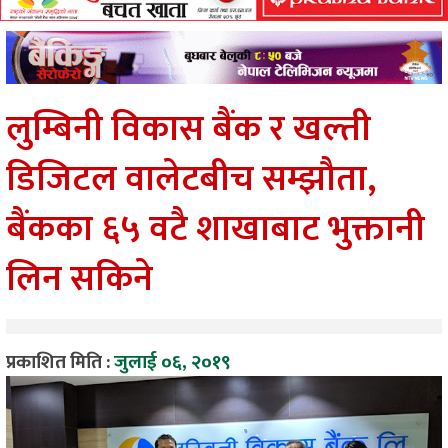
लुम्बिनी विकास बैंक र खल्ती
डिजिटल वालेटबीच सम्झौता,
बैंकका ६५ वटै शाखाबाट भुक्तानी
लिन सकिने
प्रकाशित मिति :
जुलाई ०६, २०१९