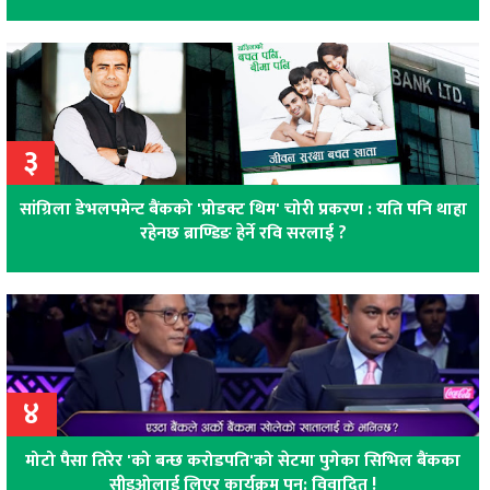
३
सांग्रिला डेभलपमेन्ट बैंकको 'प्रोडक्ट थिम' चोरी प्रकरण : यति पनि थाहा
रहेनछ ब्राण्डिङ हेर्ने रवि सरलाई ?
४
मोटो पैसा तिरेर 'को बन्छ करोडपति'को सेटमा पुगेका सिभिल बैंकका
सीइओलाई लिएर कार्यक्रम पुन: विवादित !