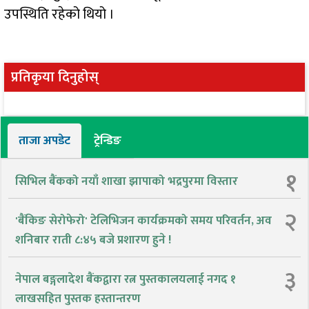
उपस्थिति रहेको थियो ।
प्रतिकृया दिनुहोस्
ताजा अपडेट
ट्रेन्डिङ
१
सिभिल बैंकको नयाँ शाखा झापाको भद्रपुरमा विस्तार
२
'बैंकिङ सेरोफेरो' टेलिभिजन कार्यक्रमको समय परिवर्तन, अव
शनिबार राती ८:४५ बजे प्रशारण हुने !
३
नेपाल बङ्गलादेश बैंकद्वारा रत्न पुस्तकालयलाई नगद १
लाखसहित पुस्तक हस्तान्तरण