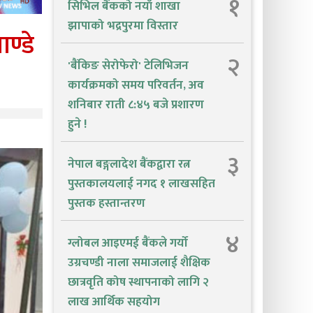
१
सिभिल बैंकको नयाँ शाखा
झापाको भद्रपुरमा विस्तार
ण्डे
२
'बैंकिङ सेरोफेरो' टेलिभिजन
कार्यक्रमको समय परिवर्तन, अव
शनिबार राती ८:४५ बजे प्रशारण
हुने !
३
नेपाल बङ्गलादेश बैंकद्वारा रत्न
पुस्तकालयलाई नगद १ लाखसहित
पुस्तक हस्तान्तरण
४
ग्लोबल आइएमई बैंकले गर्यो
उग्रचण्डी नाला समाजलाई शैक्षिक
छात्रवृति कोष स्थापनाको लागि २
लाख आर्थिक सहयोग