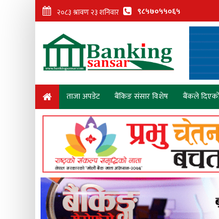
९८५७०५५०६५
ताजा अपडेट
बैंकिङ संसार विशेष
बैंकले दिएक