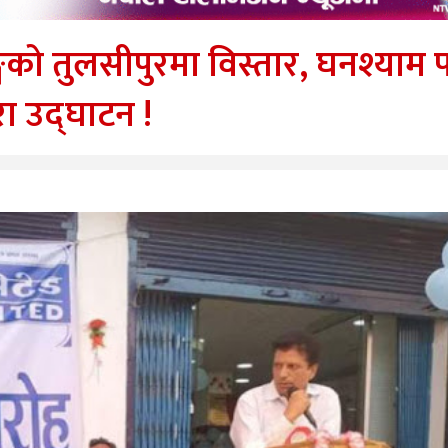
गको तुलसीपुरमा विस्तार, घनश्याम पा
रा उद्घाटन !