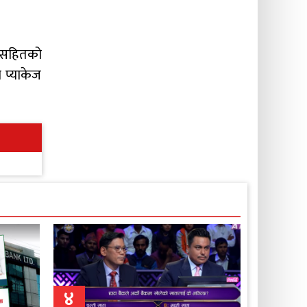
िफलसहितको
ो प्याकेज
४