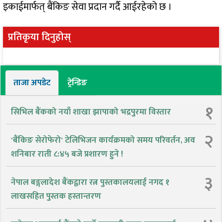
इकाईमार्फत् बैंकिङ सेवा प्रदान गर्दै आईरहेको छ ।
प्रतिकृया दिनुहोस्
ताजा अपडेट
ट्रेन्डिङ
१
सिभिल बैंकको नयाँ शाखा झापाको भद्रपुरमा विस्तार
२
'बैंकिङ सेरोफेरो' टेलिभिजन कार्यक्रमको समय परिवर्तन, अव
शनिबार राती ८:४५ बजे प्रशारण हुने !
३
नेपाल बङ्गलादेश बैंकद्वारा रत्न पुस्तकालयलाई नगद १
लाखसहित पुस्तक हस्तान्तरण