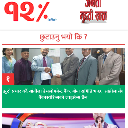
छुटाउनु भयो कि ?
१
झुटो प्रचार गर्दै सांग्रीला डेभलोपमेन्ट बैंक, बीमा समिति भन्छ, 'सांग्रीलासँग
बैंकास्योरेन्सको लाइसेन्स छैन'