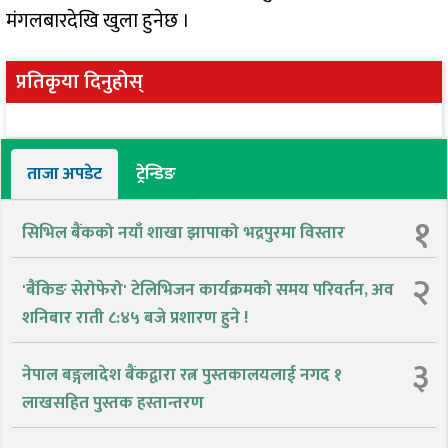
मंगलबारदेखि खुला हुनेछ ।
प्रतिकृया दिनुहोस्
ताजा अपडेट
ट्रेन्डिङ
१
सिभिल बैंकको नयाँ शाखा झापाको भद्रपुरमा विस्तार
२
'बैंकिङ सेरोफेरो' टेलिभिजन कार्यक्रमको समय परिवर्तन, अव
शनिबार राती ८:४५ बजे प्रशारण हुने !
३
नेपाल बङ्गलादेश बैंकद्वारा रत्न पुस्तकालयलाई नगद १
लाखसहित पुस्तक हस्तान्तरण