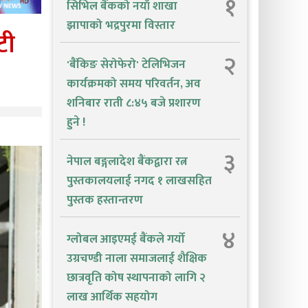
१
सिभिल बैंकको नयाँ शाखा
झापाको भद्रपुरमा विस्तार
टी
२
'बैंकिङ सेरोफेरो' टेलिभिजन
कार्यक्रमको समय परिवर्तन, अव
शनिबार राती ८:४५ बजे प्रशारण
हुने !
३
नेपाल बङ्गलादेश बैंकद्वारा रत्न
पुस्तकालयलाई नगद १ लाखसहित
पुस्तक हस्तान्तरण
४
ग्लोबल आइएमई बैंकले गर्यो
उग्रचण्डी नाला समाजलाई शैक्षिक
छात्रवृति कोष स्थापनाको लागि २
लाख आर्थिक सहयोग