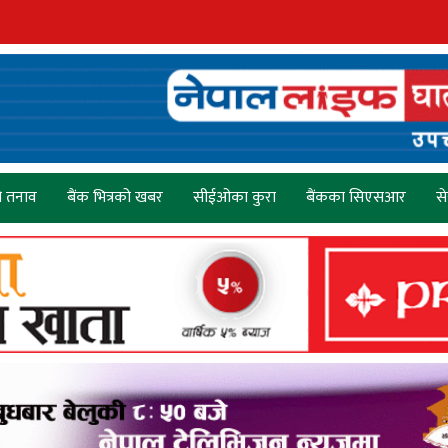
ो तनाव
बैंक भित्रको खबर
सीईओका कुरा
बैंकका सिएसआर
स