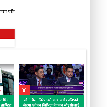
कलनमा पनि
४
क्ट थिम'
मोटो पैसा तिरेर 'को बन्छ करोडपति'को
्राण्डिङ
सेटमा पुगेका सिभिल बैंकका सीइओलाई