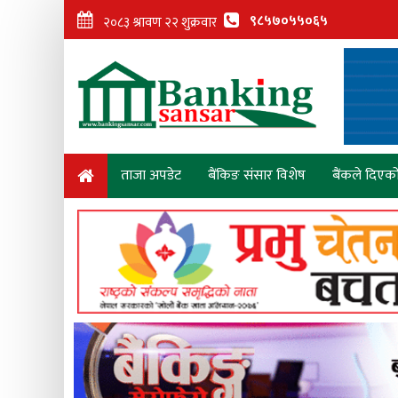
९८५७०५५०६५
ताजा अपडेट
बैंकिङ संसार विशेष
बैंकले दिएक