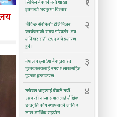
१
सिभिल बैंकको नयाँ शाखा
झापाको भद्रपुरमा विस्तार
यालय
२
'बैंकिङ सेरोफेरो' टेलिभिजन
कार्यक्रमको समय परिवर्तन, अव
शनिबार राती ८:४५ बजे प्रशारण
हुने !
३
नेपाल बङ्गलादेश बैंकद्वारा रत्न
पुस्तकालयलाई नगद १ लाखसहित
पुस्तक हस्तान्तरण
४
ग्लोबल आइएमई बैंकले गर्यो
उग्रचण्डी नाला समाजलाई शैक्षिक
छात्रवृति कोष स्थापनाको लागि २
लाख आर्थिक सहयोग