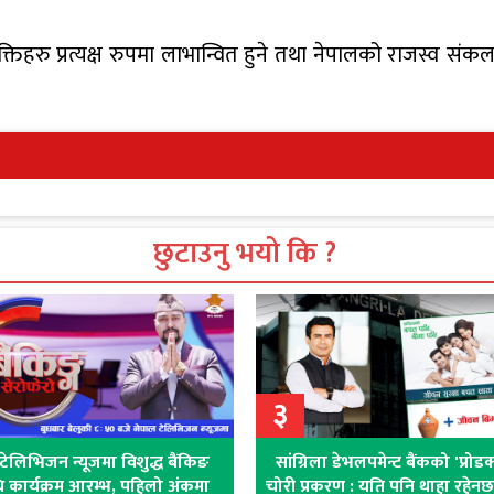
्तिहरु प्रत्यक्ष रुपमा लाभान्वित हुने तथा नेपालको राजस्व सं
छुटाउनु भयो कि ?
३
टेलिभिजन न्यूजमा विशुद्ध बैंकिङ
सांग्रिला डेभलपमेन्ट बैंकको 'प्रोड
धि कार्यक्रम आरम्भ, पहिलो अंकमा
चोरी प्रकरण : यति पनि थाहा रहेनछ ब