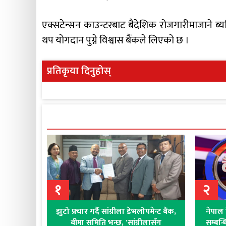
एक्सटेन्सन काउन्टरबाट बैदेशिक रोजगारीमाजाने ब्यक
थप योगदान पुग्ने विश्वास बैंकले लिएको छ ।
प्रतिकृया दिनुहोस्
१
२
झुटो प्रचार गर्दै सांग्रीला डेभलोपमेन्ट बैंक,
नेपाल 
बीमा समिति भन्छ, 'सांग्रीलासँग
सम्बन्