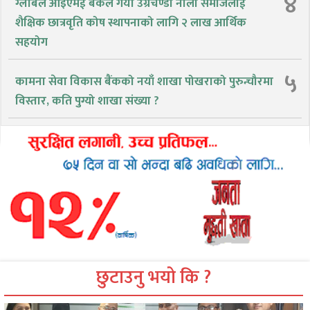
४
ग्लोबल आइएमई बैंकले गर्यो उग्रचण्डी नाला समाजलाई
शैक्षिक छात्रवृति कोष स्थापनाको लागि २ लाख आर्थिक
सहयोग
५
कामना सेवा विकास बैंकको नयाँ शाखा पोखराको पुरुन्चौरमा
विस्तार, कति पुग्यो शाखा संख्या ?
छुटाउनु भयो कि ?