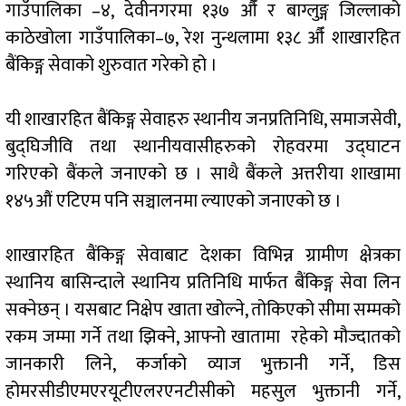
गाउँपालिका –४, देवीनगरमा १३७ औँ र बाग्लुङ्ग जिल्लाको
काठेखोला गाउँपालिका–७, रेश नुन्थलामा १३८ औँ शाखारहित
बैंकिङ्ग सेवाको शुरुवात गरेको हो ।
यी शाखारहित बैंकिङ्ग सेवाहरु स्थानीय जनप्रतिनिधि, समाजसेवी,
बुद्घिजीवि तथा स्थानीयवासीहरुको रोहवरमा उद्घाटन
गरिएको बैंकले जनाएको छ । साथै बैंकले अत्तरीया शाखामा
१४५औं एटिएम पनि सञ्चालनमा ल्याएको जनाएको छ ।
शाखारहित बैंकिङ्ग सेवाबाट देशका विभिन्न ग्रामीण क्षेत्रका
स्थानिय बासिन्दाले स्थानिय प्रतिनिधि मार्फत बैंकिङ्ग सेवा लिन
सक्नेछन् । यसबाट निक्षेप खाता खोल्ने, तोकिएको सीमा सम्मको
रकम जम्मा गर्ने तथा झिक्ने, आफ्नो खातामा रहेको मौज्दातको
जानकारी लिने, कर्जाको व्याज भुक्तानी गर्ने, डिस
होमरसीडीएमएरयूटीएलरएनटीसीको महसुल भुक्तानी गर्ने,