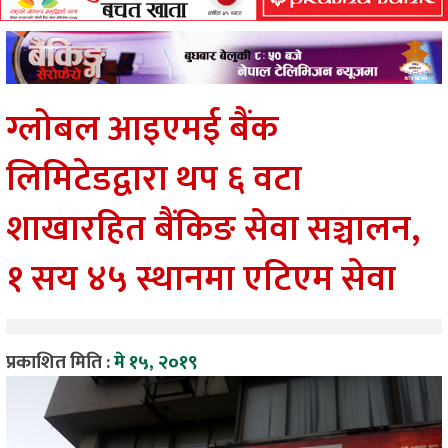
ग्लोबल आइएमई बैंक
लिमिटेडद्वारा थप ६ वटा
शाखारहित बैंकिङ सेवा सञ्चालन,
१ सय ४५ स्थानमा एटिएम सेवा
प्रकाशित मिति :
मे १५, २०१९