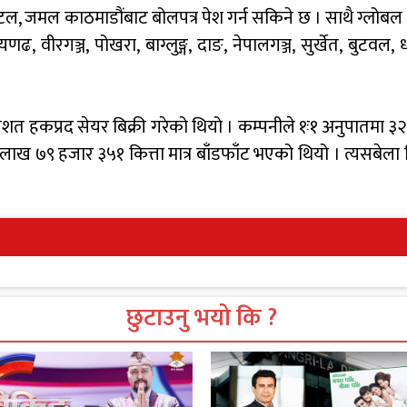
िटल, जमल काठमाडौंबाट बोलपत्र पेश गर्न सकिने छ । साथै ग्लो
णढ, वीरगञ्ज, पोखरा, बाग्लुङ्ग, दाङ, नेपालगञ्ज, सुर्खेत, बुटवल
रतिशत हकप्रद सेयर बिक्री गरेको थियो । कम्पनीले १ः१ अनुपातमा 
लाख ७९ हजार ३५१ कित्ता मात्र बाँडफाँट भएको थियो । त्यसबेला ब
छुटाउनु भयो कि ?