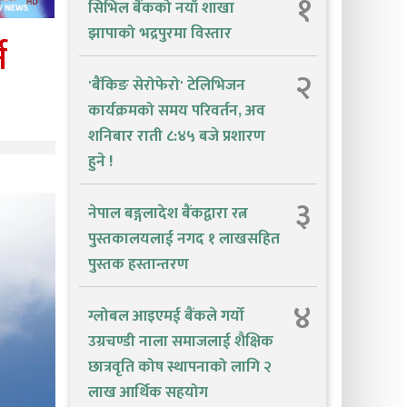
१
सिभिल बैंकको नयाँ शाखा
झापाको भद्रपुरमा विस्तार
न
२
'बैंकिङ सेरोफेरो' टेलिभिजन
कार्यक्रमको समय परिवर्तन, अव
शनिबार राती ८:४५ बजे प्रशारण
हुने !
३
नेपाल बङ्गलादेश बैंकद्वारा रत्न
पुस्तकालयलाई नगद १ लाखसहित
पुस्तक हस्तान्तरण
४
ग्लोबल आइएमई बैंकले गर्यो
उग्रचण्डी नाला समाजलाई शैक्षिक
छात्रवृति कोष स्थापनाको लागि २
लाख आर्थिक सहयोग