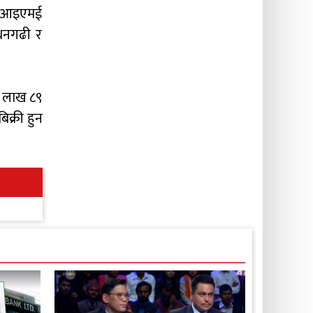
बल आइएमई
, धनगढी र
३२ लाख ८९
िक्री हुन