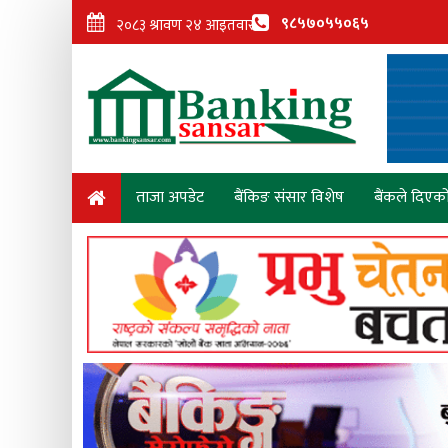
९८५७०५५०६५
ताजा अपडेट
बैंकिङ संसार विशेष
बैंकले दिएक