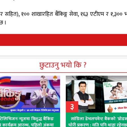
्टर सहित), १०० शाखारहित बैंकिङ्ग सेवा, १६३ एटीएम र १,३०० भ
 छ ।
छुटाउनु भयो कि ?
३
टेलिभिजन न्यूजमा विशुद्ध बैंकिङ
सांग्रिला डेभलपमेन्ट बैंकको 'प्रोड
धि कार्यक्रम आरम्भ, पहिलो अंकमा
चोरी प्रकरण : यति पनि थाहा रहेनछ ब