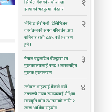
१
सिभिल बैंकको नयाँ शाखा
झापाको भद्रपुरमा विस्तार
२
'बैंकिङ सेरोफेरो' टेलिभिजन
कार्यक्रमको समय परिवर्तन, अव
शनिबार राती ८:४५ बजे प्रशारण
हुने !
३
नेपाल बङ्गलादेश बैंकद्वारा रत्न
पुस्तकालयलाई नगद १ लाखसहित
पुस्तक हस्तान्तरण
४
ग्लोबल आइएमई बैंकले गर्यो
उग्रचण्डी नाला समाजलाई शैक्षिक
छात्रवृति कोष स्थापनाको लागि २
लाख आर्थिक सहयोग