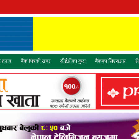
ो तनाव
बैंक भित्रको खबर
सीईओका कुरा
बैंकका सिएसआर
स