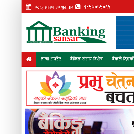
९८५७०५५०६५
ताजा अपडेट
बैंकिङ संसार विशेष
बैंकले दिएक