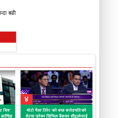
न्दा बढी
४
क्ट थिम'
मोटो पैसा तिरेर 'को बन्छ करोडपति'को
्राण्डिङ
सेटमा पुगेका सिभिल बैंकका सीइओलाई