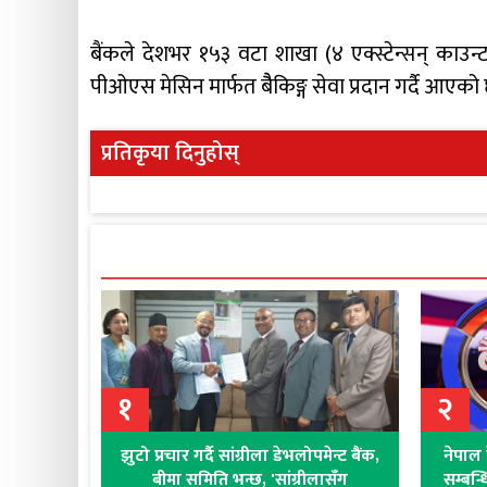
बैंकले देशभर १५३ वटा शाखा (४ एक्स्टेन्सन् काउन
पीओएस मेसिन मार्फत बैैकिङ्ग सेवा प्रदान गर्दै आएको
प्रतिकृया दिनुहोस्
१
२
झुटो प्रचार गर्दै सांग्रीला डेभलोपमेन्ट बैंक,
नेपाल 
बीमा समिति भन्छ, 'सांग्रीलासँग
सम्बन्