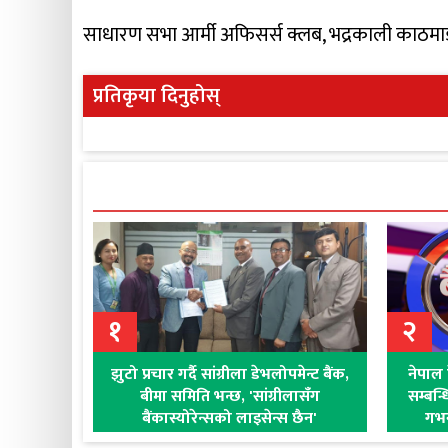
साधारण सभा आर्मी अफिसर्स क्लब, भद्रकाली काठमाडौं
प्रतिकृया दिनुहोस्
१
२
झुटो प्रचार गर्दै सांग्रीला डेभलोपमेन्ट बैंक,
नेपाल 
बीमा समिति भन्छ, 'सांग्रीलासँग
सम्बन्
बैंकास्योरेन्सको लाइसेन्स छैन'
गभर्