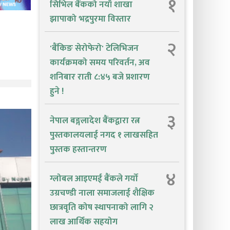
१
सिभिल बैंकको नयाँ शाखा
झापाको भद्रपुरमा विस्तार
२
'बैंकिङ सेरोफेरो' टेलिभिजन
कार्यक्रमको समय परिवर्तन, अव
शनिबार राती ८:४५ बजे प्रशारण
हुने !
३
नेपाल बङ्गलादेश बैंकद्वारा रत्न
पुस्तकालयलाई नगद १ लाखसहित
पुस्तक हस्तान्तरण
४
ग्लोबल आइएमई बैंकले गर्यो
उग्रचण्डी नाला समाजलाई शैक्षिक
छात्रवृति कोष स्थापनाको लागि २
लाख आर्थिक सहयोग