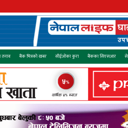
ो तनाव
बैंक भित्रको खबर
सीईओका कुरा
बैंकका सिएसआर
स