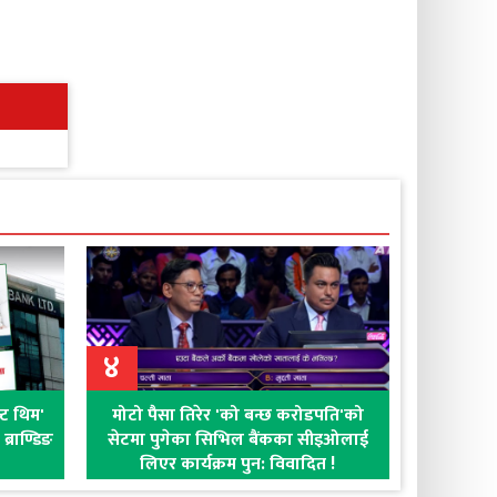
४
क्ट थिम'
मोटो पैसा तिरेर 'को बन्छ करोडपति'को
्राण्डिङ
सेटमा पुगेका सिभिल बैंकका सीइओलाई
लिएर कार्यक्रम पुन: विवादित !