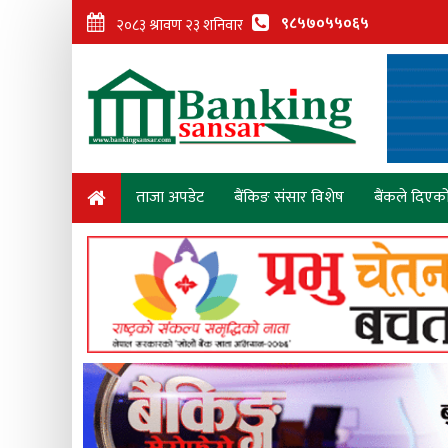
९८५७०५५०६५
ताजा अपडेट
बैंकिङ संसार विशेष
बैंकले दिएक