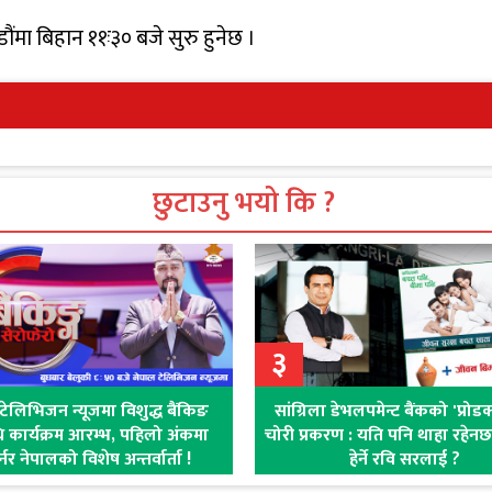
मा बिहान ११ः३० बजे सुरु हुनेछ ।
छुटाउनु भयो कि ?
३
टेलिभिजन न्यूजमा विशुद्ध बैंकिङ
सांग्रिला डेभलपमेन्ट बैंकको 'प्रोड
धि कार्यक्रम आरम्भ, पहिलो अंकमा
चोरी प्रकरण : यति पनि थाहा रहेनछ ब
नर नेपालको विशेष अन्तर्वार्ता !
हेर्ने रवि सरलाई ?