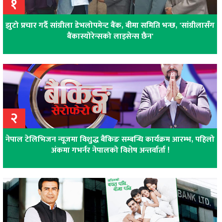
१
झुटो प्रचार गर्दै सांग्रीला डेभलोपमेन्ट बैंक, बीमा समिति भन्छ, 'सांग्रीलासँग
बैंकास्योरेन्सको लाइसेन्स छैन'
२
नेपाल टेलिभिजन न्यूजमा विशुद्ध बैंकिङ सम्बन्धि कार्यक्रम आरम्भ, पहिलो
अंकमा गभर्नर नेपालको विशेष अन्तर्वार्ता !