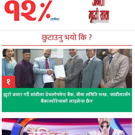
छुटाउनु भयो कि ?
१
झुटो प्रचार गर्दै सांग्रीला डेभलोपमेन्ट बैंक, बीमा समिति भन्छ, 'सांग्रीलासँग
बैंकास्योरेन्सको लाइसेन्स छैन'