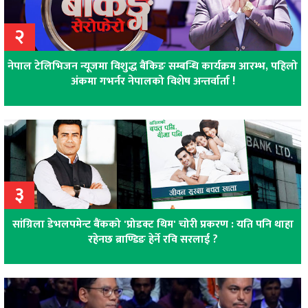
२
नेपाल टेलिभिजन न्यूजमा विशुद्ध बैंकिङ सम्बन्धि कार्यक्रम आरम्भ, पहिलो
अंकमा गभर्नर नेपालको विशेष अन्तर्वार्ता !
३
सांग्रिला डेभलपमेन्ट बैंकको 'प्रोडक्ट थिम' चोरी प्रकरण : यति पनि थाहा
रहेनछ ब्राण्डिङ हेर्ने रवि सरलाई ?