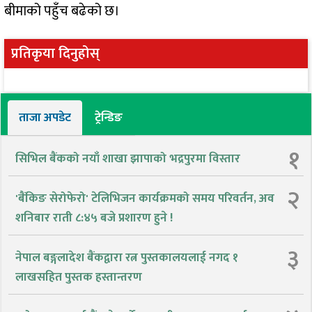
बीमाको पहुँच बढेको छ।
प्रतिकृया दिनुहोस्
ताजा अपडेट
ट्रेन्डिङ
१
सिभिल बैंकको नयाँ शाखा झापाको भद्रपुरमा विस्तार
२
'बैंकिङ सेरोफेरो' टेलिभिजन कार्यक्रमको समय परिवर्तन, अव
शनिबार राती ८:४५ बजे प्रशारण हुने !
३
नेपाल बङ्गलादेश बैंकद्वारा रत्न पुस्तकालयलाई नगद १
लाखसहित पुस्तक हस्तान्तरण