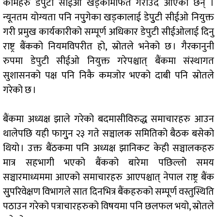
कामहरु डेपुटी सीईओ खड्कामार्फत गराउँदै आएका छन् ।
न्यूनतम योग्यता पनि नपुुगेका खड्कालाई डेपुुटी सीईओ नियुक्त
गरी प्रमुख कार्यकारीको सम्पूर्ण अधिकार डेपुटी सीईओलाई दिनु
राष्ट्र बैंकको नियमविपरीत हो, स्रोतले भनेको छ । गैरकानुनी
रुपमा डेपुटी सीईओ नियुक्त गरेपश्चात् बैंकमा संस्थागत
सुशासनको पक्ष पनि निकै कमजोर भएको दाबी पनि स्रोतले
गरेको छ ।
बैंकमा अध्यक्ष झाले गरेको बदमासीविरुद्ध समाचारहरु आउन
थालेपछि यही फागुुन २३ गते सञ्चालक समितिको बैठक बसेको
थियो । उक्त बैंठकमा पनि अध्यक्ष झानिकट केही सञ्चालकहरु
मात्र सहभागी भएको बैंकको बारेमा पछिल्लो समय
सञ्चारमाध्यममा आएको समाचारहरु आएपश्चात् नेपाल राष्ट्र बैंक
सुुपरिवेक्षण विभागले सात दिनभित्र बैंकहरुको सम्पूर्ण वस्तुस्थिति
पठाउन गरेको पत्राचारहरुको विषयमा पनि छलफल भयो, स्रोतले