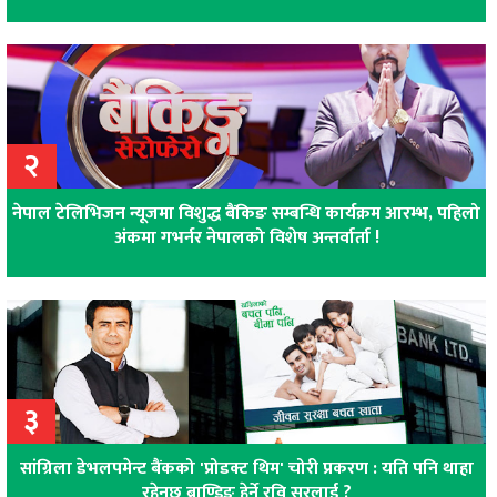
२
नेपाल टेलिभिजन न्यूजमा विशुद्ध बैंकिङ सम्बन्धि कार्यक्रम आरम्भ, पहिलो
अंकमा गभर्नर नेपालको विशेष अन्तर्वार्ता !
३
सांग्रिला डेभलपमेन्ट बैंकको 'प्रोडक्ट थिम' चोरी प्रकरण : यति पनि थाहा
रहेनछ ब्राण्डिङ हेर्ने रवि सरलाई ?