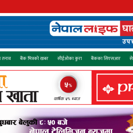
ो तनाव
बैंक भित्रको खबर
सीईओका कुरा
बैंकका सिएसआर
स