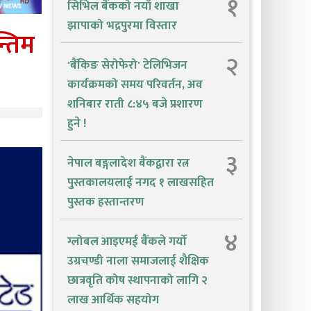
१
सिभिल बैंकको नयाँ शाखा
झापाको भद्रपुरमा विस्तार
्तिम
२
'बैंकिङ सेरोफेरो' टेलिभिजन
कार्यक्रमको समय परिवर्तन, अव
शनिबार राती ८:४५ बजे प्रशारण
हुने !
३
नेपाल बङ्गलादेश बैंकद्वारा रत्न
पुस्तकालयलाई नगद १ लाखसहित
पुस्तक हस्तान्तरण
४
ग्लोबल आइएमई बैंकले गर्यो
उग्रचण्डी नाला समाजलाई शैक्षिक
छात्रवृति कोष स्थापनाको लागि २
लाख आर्थिक सहयोग