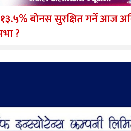
 १३.५% बोनस सुरक्षित गर्ने आज अन
सभा ?