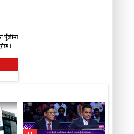
।
 पुँजीमा
्नेछ ।