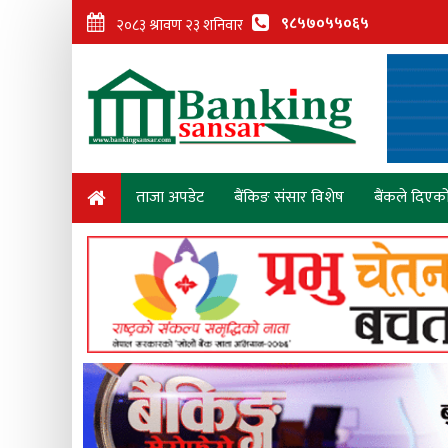
९८५७०५५०६५
ताजा अपडेट
बैंकिङ संसार विशेष
बैंकले दिएक