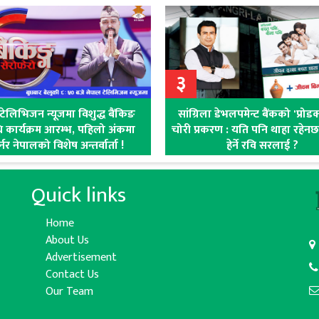
३
टेलिभिजन न्यूजमा विशुद्ध बैंकिङ
सांग्रिला डेभलपमेन्ट बैंकको 'प्रोड
धि कार्यक्रम आरम्भ, पहिलो अंकमा
चोरी प्रकरण : यति पनि थाहा रहेनछ ब
नर नेपालको विशेष अन्तर्वार्ता !
हेर्ने रवि सरलाई ?
Quick links
Home
About Us
Advertisement
Contact Us
Our Team