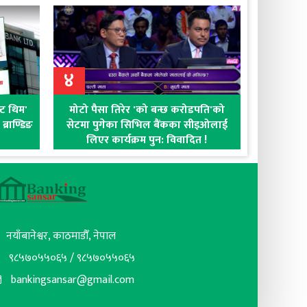
४
क्ट थिम'
मोटो पैसा तिरेर 'को बन्छ करोडपति'को
्राण्डिङ
सेटमा पुगेका सिभिल बैंकका सीइओलाई
लिएर कार्यक्रम पुन: विवादित !
नयाँबानेश्वर, काठमाडौँ, नेपाल
९८५७०५५०६५ / ९८५७०५५०६५
bankingsansar@gmail.com