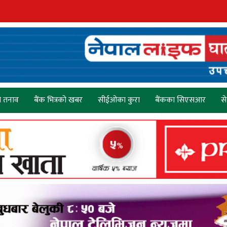
ो तनाव
बैंक भित्रको खबर
सीईओका कुरा
बैंकका सिएसआर
स