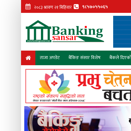
९८५७०५५०६५
ताजा अपडेट
बैंकिङ संसार विशेष
बैंकले दिएक