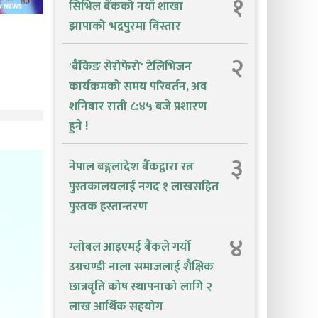
१
सिभिल बैंकको नयाँ शाखा
झापाको भद्रपुरमा विस्तार
२
'बैंकिङ सेरोफेरो' टेलिभिजन
कार्यक्रमको समय परिवर्तन, अव
शनिबार राती ८:४५ बजे प्रशारण
हुने !
३
नेपाल बङ्गलादेश बैंकद्वारा रत्न
पुस्तकालयलाई नगद १ लाखसहित
पुस्तक हस्तान्तरण
४
ग्लोबल आइएमई बैंकले गर्यो
उग्रचण्डी नाला समाजलाई शैक्षिक
छात्रवृति कोष स्थापनाको लागि २
लाख आर्थिक सहयोग