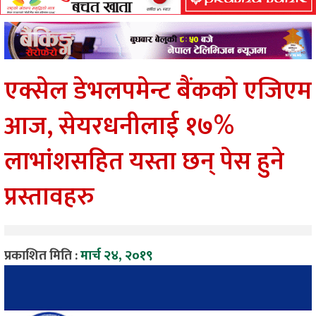
एक्सेल डेभलपमेन्ट बैंकको एजिएम
आज, सेयरधनीलाई १७%
लाभांशसहित यस्ता छन् पेस हुने
प्रस्तावहरु
प्रकाशित मिति :
मार्च २४, २०१९