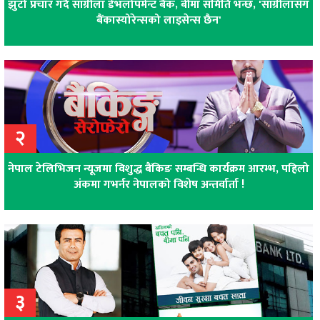
झुटो प्रचार गर्दै सांग्रीला डेभलोपमेन्ट बैंक, बीमा समिति भन्छ, 'सांग्रीलासँग
बैंकास्योरेन्सको लाइसेन्स छैन'
२
नेपाल टेलिभिजन न्यूजमा विशुद्ध बैंकिङ सम्बन्धि कार्यक्रम आरम्भ, पहिलो
अंकमा गभर्नर नेपालको विशेष अन्तर्वार्ता !
३