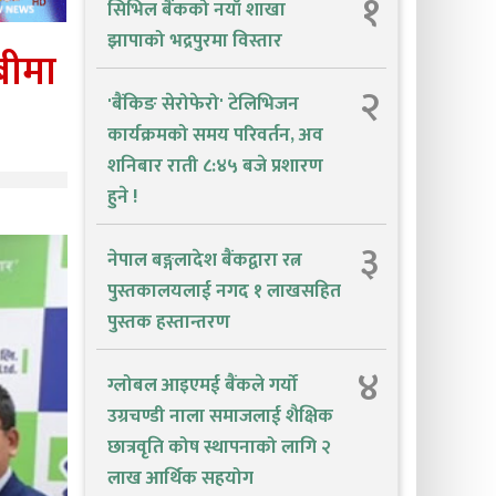
१
सिभिल बैंकको नयाँ शाखा
झापाको भद्रपुरमा विस्तार
बीमा
२
'बैंकिङ सेरोफेरो' टेलिभिजन
कार्यक्रमको समय परिवर्तन, अव
शनिबार राती ८:४५ बजे प्रशारण
हुने !
३
नेपाल बङ्गलादेश बैंकद्वारा रत्न
पुस्तकालयलाई नगद १ लाखसहित
पुस्तक हस्तान्तरण
४
ग्लोबल आइएमई बैंकले गर्यो
उग्रचण्डी नाला समाजलाई शैक्षिक
छात्रवृति कोष स्थापनाको लागि २
लाख आर्थिक सहयोग