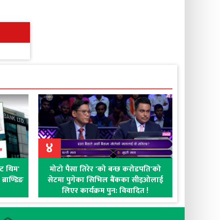
४
क्ट थिम'
मोटो पैसा तिरेर 'को बन्छ करोडपति'को
्राण्डिङ
सेटमा पुगेका सिभिल बैंकका सीइओलाई
लिएर कार्यक्रम पुन: विवादित !