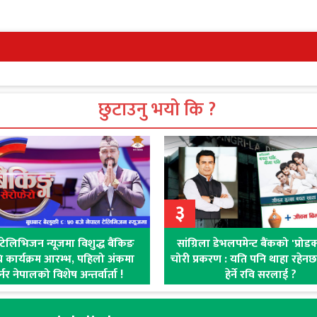
छुटाउनु भयो कि ?
३
टेलिभिजन न्यूजमा विशुद्ध बैंकिङ
सांग्रिला डेभलपमेन्ट बैंकको 'प्रोड
धि कार्यक्रम आरम्भ, पहिलो अंकमा
चोरी प्रकरण : यति पनि थाहा रहेनछ ब
नर नेपालको विशेष अन्तर्वार्ता !
हेर्ने रवि सरलाई ?