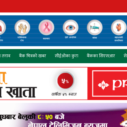
ो तनाव
बैंक भित्रको खबर
सीईओका कुरा
बैंकका सिएसआर
स