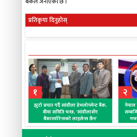
बैंकले जनाएको छ ।
प्रतिकृया दिनुहोस्
१
२
झुटो प्रचार गर्दै सांग्रीला डेभलोपमेन्ट बैंक,
नेपाल 
बीमा समिति भन्छ, 'सांग्रीलासँग
सम्बन्
बैंकास्योरेन्सको लाइसेन्स छैन'
गभर्