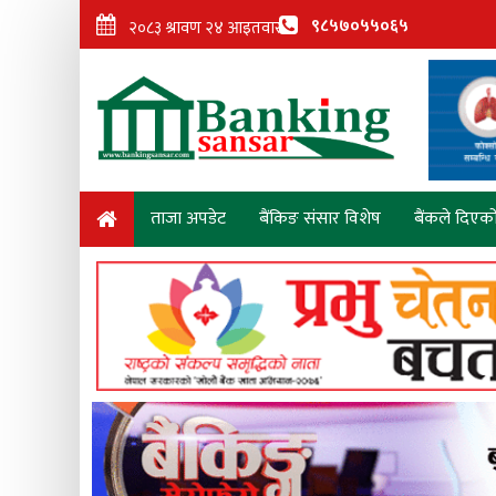
९८५७०५५०६५
ताजा अपडेट
बैंकिङ संसार विशेष
बैंकले दिएक