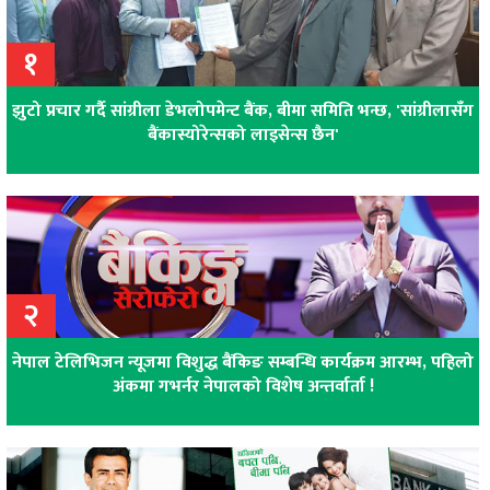
१
झुटो प्रचार गर्दै सांग्रीला डेभलोपमेन्ट बैंक, बीमा समिति भन्छ, 'सांग्रीलासँग
बैंकास्योरेन्सको लाइसेन्स छैन'
२
नेपाल टेलिभिजन न्यूजमा विशुद्ध बैंकिङ सम्बन्धि कार्यक्रम आरम्भ, पहिलो
अंकमा गभर्नर नेपालको विशेष अन्तर्वार्ता !