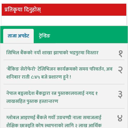
प्रतिकृया दिनुहोस्
ताजा अपडेट
ट्रेन्डिङ
१
सिभिल बैंकको नयाँ शाखा झापाको भद्रपुरमा विस्तार
२
'बैंकिङ सेरोफेरो' टेलिभिजन कार्यक्रमको समय परिवर्तन, अव
शनिबार राती ८:४५ बजे प्रशारण हुने !
३
नेपाल बङ्गलादेश बैंकद्वारा रत्न पुस्तकालयलाई नगद १
लाखसहित पुस्तक हस्तान्तरण
४
ग्लोबल आइएमई बैंकले गर्यो उग्रचण्डी नाला समाजलाई
शैक्षिक छात्रवृति कोष स्थापनाको लागि २ लाख आर्थिक