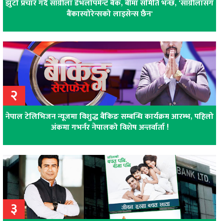
झुटो प्रचार गर्दै सांग्रीला डेभलोपमेन्ट बैंक, बीमा समिति भन्छ, 'सांग्रीलासँग
बैंकास्योरेन्सको लाइसेन्स छैन'
२
नेपाल टेलिभिजन न्यूजमा विशुद्ध बैंकिङ सम्बन्धि कार्यक्रम आरम्भ, पहिलो
अंकमा गभर्नर नेपालको विशेष अन्तर्वार्ता !
३