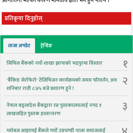
आगलागी भएका कारण मानवीय क्षति भने हुन पाएन ।
प्रतिकृया दिनुहोस्
ताजा अपडेट
ट्रेन्डिङ
१
सिभिल बैंकको नयाँ शाखा झापाको भद्रपुरमा विस्तार
२
'बैंकिङ सेरोफेरो' टेलिभिजन कार्यक्रमको समय परिवर्तन, अव
शनिबार राती ८:४५ बजे प्रशारण हुने !
३
नेपाल बङ्गलादेश बैंकद्वारा रत्न पुस्तकालयलाई नगद १
लाखसहित पुस्तक हस्तान्तरण
४
ग्लोबल आइएमई बैंकले गर्यो उग्रचण्डी नाला समाजलाई