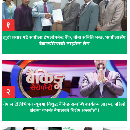
१
झुटो प्रचार गर्दै सांग्रीला डेभलोपमेन्ट बैंक, बीमा समिति भन्छ, 'सांग्रीलासँग
बैंकास्योरेन्सको लाइसेन्स छैन'
२
नेपाल टेलिभिजन न्यूजमा विशुद्ध बैंकिङ सम्बन्धि कार्यक्रम आरम्भ, पहिलो
अंकमा गभर्नर नेपालको विशेष अन्तर्वार्ता !